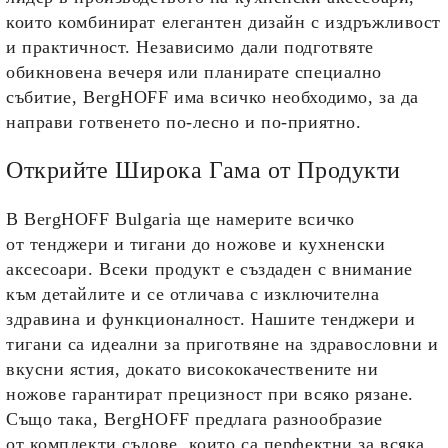
които комбинират елегантен дизайн с издръжливост
и практичност. Независимо дали подготвяте
обикновена вечеря или планирате специално
събитие, BergHOFF има всичко необходимо, за да
направи готвенето по-лесно и по-приятно.
Открийте Широка Гама от Продукти
В BergHOFF Bulgaria ще намерите всичко
от
тенджери
и
тигани
до
ножове
и
кухненски
аксесоари
. Всеки продукт е създаден с внимание
към детайлите и се отличава с изключителна
здравина и функционалност. Нашите тенджери и
тигани са идеални за приготвяне на здравословни и
вкусни ястия, докато висококачествените ни
ножове гарантират прецизност при всяко рязане.
Също така, BergHOFF предлага разнообразие
от
комплекти съдове
, които са перфектни за всяка