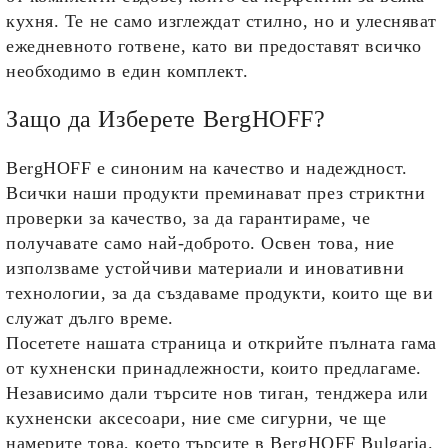
кухня. Те не само изглеждат стилно, но и улесняват
ежедневното готвене, като ви предоставят всичко
необходимо в един комплект.
Защо да Изберете BergHOFF?
BergHOFF е синоним на качество и надеждност.
Всички наши продукти преминават през стриктни
проверки за качество, за да гарантираме, че
получавате само най-доброто. Освен това, ние
използваме устойчиви материали и иновативни
технологии, за да създаваме продукти, които ще ви
служат дълго време.
Посетете нашата страница и открийте пълната гама
от
кухненски принадлежности
, които предлагаме.
Независимо дали търсите нов тиган, тенджера или
кухненски аксесоари, ние сме сигурни, че ще
намерите това, което търсите в BergHOFF Bulgaria.