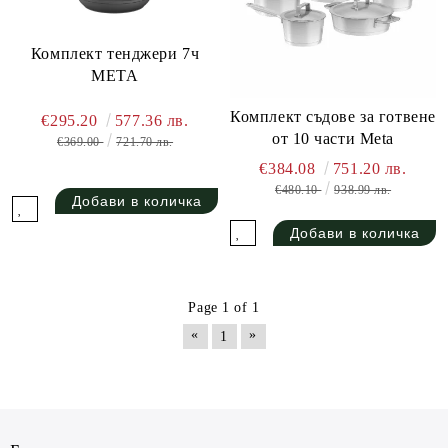
Комплект тенджери 7ч
META
Комплект съдове за готвене
€295.20
577.36 лв.
от 10 части Meta
€369.00
721.70 лв.
€384.08
751.20 лв.
€480.10
938.99 лв.
Page 1 of 1
«
»
1