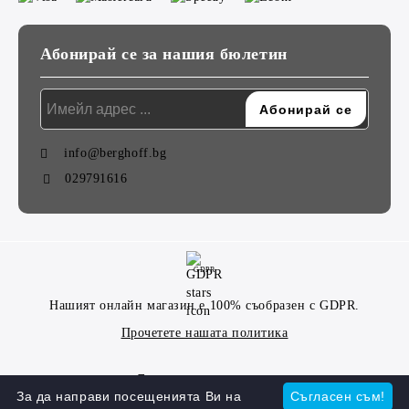
Абонирай се за нашия бюлетин
info@berghoff.bg
029791616
GDPR
Нашият онлайн магазин е 100% съобразен с GDPR.
Прочетете нашата политика
Моите лични данни
За да направи посещенията Ви на
Съгласен съм!