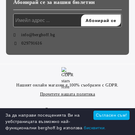
Абонирай се за нашия бюлетин
info@berghoff.bg
029791616
GDPR
Нашият онлайн магазин е 100% съобразен с GDPR.
Прочетете нашата политика
Моите лични данни
За да направи посещенията Ви на
Съгласен съм!
уебстраницата възможно най-
функционални berghoff.bg използва
бисквитки.
Онлайн магазин от SELITON