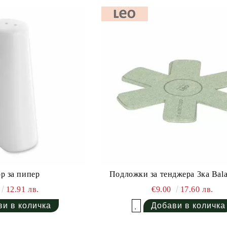
р за пипер
Подложки за тенджера 3ка Bala
12.91 лв.
€9.00
17.60 лв.
Добави в желани