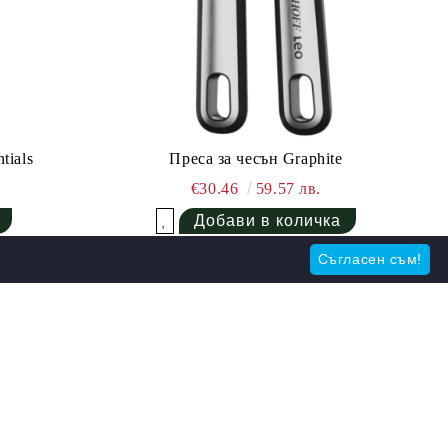
tials
Преса за чесън Graphite
€30.46
59.57 лв.
Добави в желани
Съгласен съм!