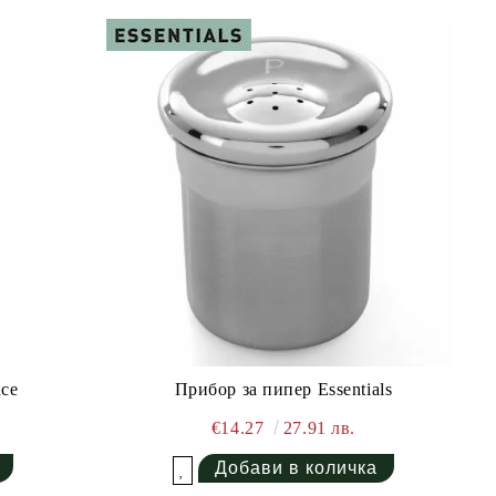
nce
Прибор за пипер Essentials
€14.27
27.91 лв.
Добави в желани