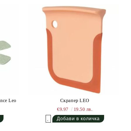
nce Leo
Скрапер LEO
€9.97
19.50 лв.
Добави в желани