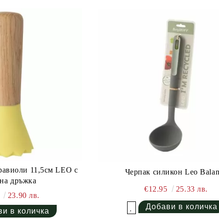
равиоли 11,5см LEO с
Черпак силикон Leo Bala
на дръжка
€12.95
25.33 лв.
2
23.90 лв.
Добави в желани