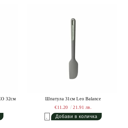
EO 32см
Шпатула 31см Leo Balance
€11.20
21.91 лв.
Добави в желани