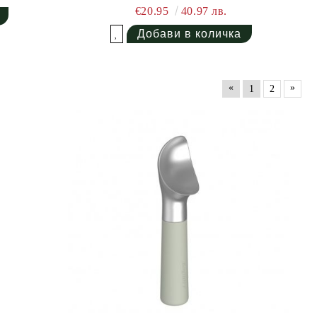
€20.95
40.97 лв.
Добави в желани
«
»
1
2