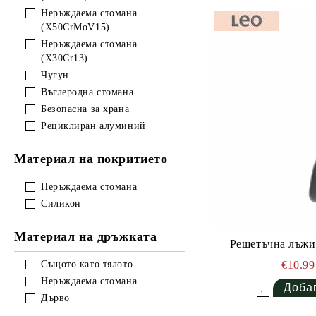
Неръждаема стомана
(X50CrMoV15)
Неръждаема стомана
(X30Cr13)
Чугун
Въглеродна стомана
Безопасна за храна
Рециклиран алуминий
Материал на покритието
Неръждаема стомана
Силикон
Материал на дръжката
Решетъчна лъжи
Същото като тялото
€10.9
Неръждаема стомана
Добави в желани
Дърво