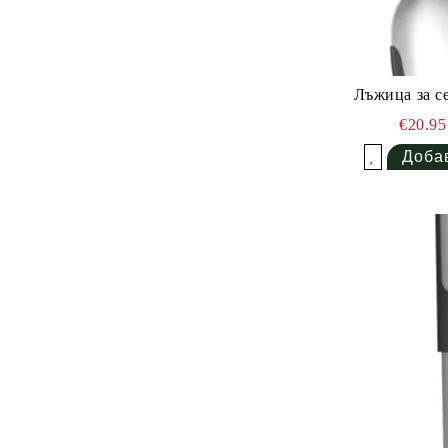
Лъжица за с
€20.9
Добави в желани