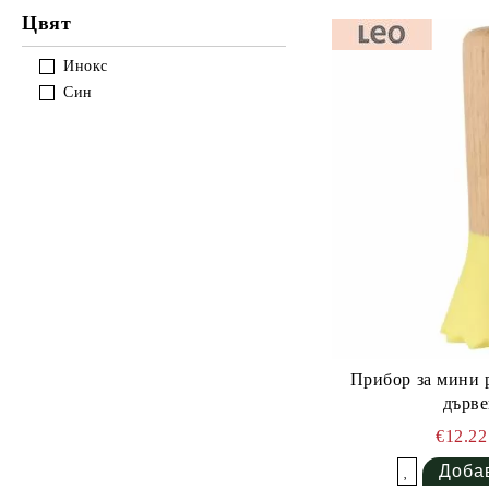
Цвят
Инокс
Син
Прибор за мини 
дърве
€12.2
Добави в желани