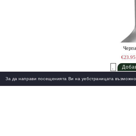
Черпа
€23.9
Добави в желани
За да направи посещенията Ви на уебстраницата възможно