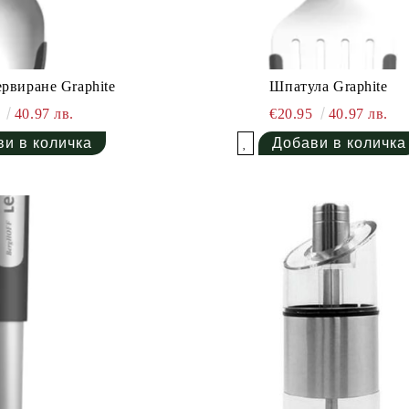
ервиране Graphite
Шпатула Graphite
5
40.97 лв.
€20.95
40.97 лв.
Добави в желани