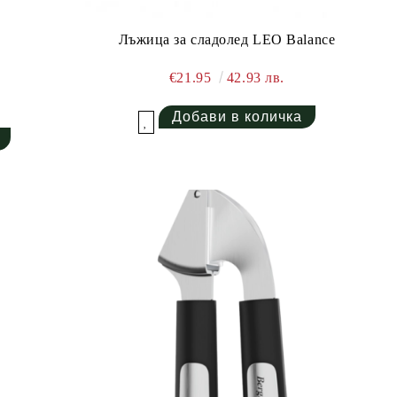
Лъжица за сладолед LEO Balance
€21.95
42.93 лв.
Добави в желани