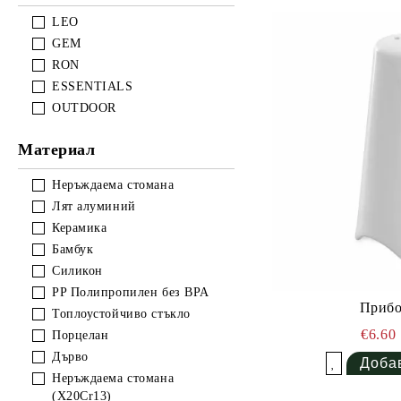
LEO
GEM
RON
ESSENTIALS
OUTDOOR
Материал
Неръждаема стомана
Лят алуминий
Керамика
Бамбук
Силикон
PP Полипропилен без BPA
Прибо
Топлоустойчиво стъкло
€6.60
Порцелан
Дърво
Добави в желани
Неръждаема стомана
(X20Cr13)