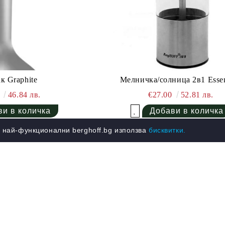
Мелничка/солница 2в1 Essen
к Graphite
€27.00
52.81 лв.
5
46.84 лв.
Добави в желани
 най-функционални berghoff.bg използва
бисквитки.