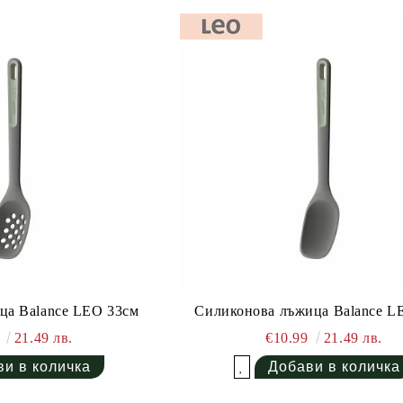
ца Balance LEO 33см
Силиконова лъжица Balance L
9
21.49 лв.
€10.99
21.49 лв.
Добави в желани