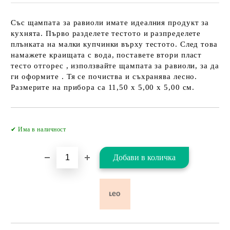
Със щампата за равиоли имате идеалния продукт за
кухнята. Първо разделете тестото и разпределете
плънката на малки купчинки върху тестото. След това
намажете краищата с вода, поставете втори пласт
тесто отгорес , използвайте щампата за равиоли, за да
ги оформите . Тя се почиства и съхранява лесно.
Размерите на прибора са 11,50 х 5,00 х 5,00 см.
Добави в желани
✔ Има в наличност