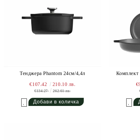
Тенджера Phantom 24см/4,4л
Комплект
€107.42
210.10 лв.
€
€134.27
262.61 лв.
Добави в желани
Добави в желани