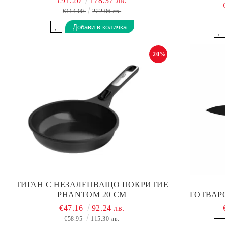
€91.20
178.37 лв.
€114.00
222.96 лв.
-20%
ТИГАН С НЕЗАЛЕПВАЩО ПОКРИТИЕ
PHANTOM 20 СМ
ГОТВАР
€47.16
92.24 лв.
€58.95
115.30 лв.