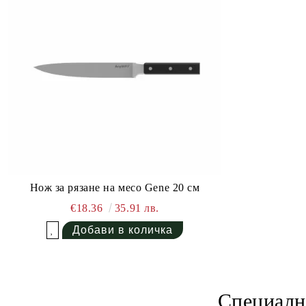
Нож за рязане на месо Gene 20 см
€18.36
35.91 лв.
Добави в желани
Специал