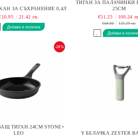
ТИГАН ЗА ПАЛАЧИНКИ
КАН ЗА СЪХРАНЕНИЕ 0,4Л
25СМ
€10.95
21.42 лв.
€51.25
100.24 л
€64.06
125.29 лв.
-20%
АЩ ТИГАН 24СМ STONE+
LEO
Y БЕЛАЧКА ZESTER 