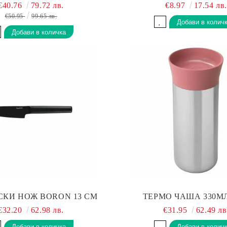
€40.76
79.72 лв.
€8.97
17.54 лв.
€50.95
99.65 лв.
СКИ НОЖ BORON 13 СМ
ТЕРМО ЧАША 330М
€32.20
62.98 лв.
€31.95
62.49 лв