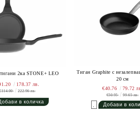
Тиган Graphite с незалепв
 тигани 2ка STONE+ LEO
20 см
91.20
178.37 лв.
€40.76
79.72 л
€114.00
222.96 лв.
€50.95
99.65 лв.
Добави в желани