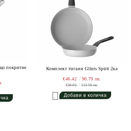
ащо покритие
Комплект тигани Glints Spirit 2ка
€46.42
90.79 лв.
в.
€58.03
113.50 лв.
Добави в желани