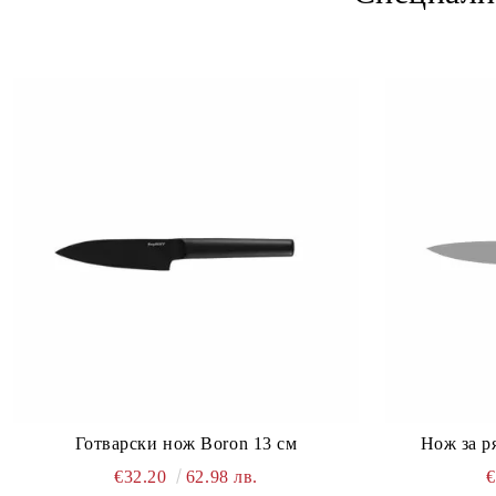
Готварски нож Boron 13 см
Нож за р
€32.20
62.98 лв.
€