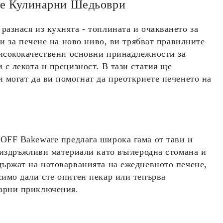
те Кулинарни Шедьоври
азнася из кухнята - топлината и очакването за
си за печене на ново ниво, ви трябват правилните
висококачествени основни принадлежности за
 с лекота и прецизност. В тази статия ще
 могат да ви помогнат да преоткриете печенето на
OFF Bakeware
предлага широка гама от тави и
 издръжливи материали като въглеродна стомана и
държат на натоварванията на ежедневното печене,
симо дали сте опитен пекар или тепърва
арни приключения.