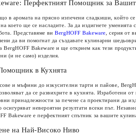
eware: Перфектният Помощник за Ваши
о в аромата на прясно изпечени сладкиши, който се р
 на което ще се насладите. За да издигнете уменията 
бота. Представяме ви
BergHOFF Bakeware
, серия от 
чени да ви помогнат да създавате кулинарни шедьоври
на BergHOFF Bakeware и ще открием как тези продукти
ни (и не само) изделия.
Помощник в Кухнята
сове и мъфини до изкусителни тарти и пайове,
BergH
озволяват да се развихрите в кухнята. Изработени от
овни принадлежности за печене са проектирани да из
 осигуряват невероятни резултати всеки път. Незави
FF Bakeware
е перфектният спътник за вашите кулин
ене на Най-Високо Ниво