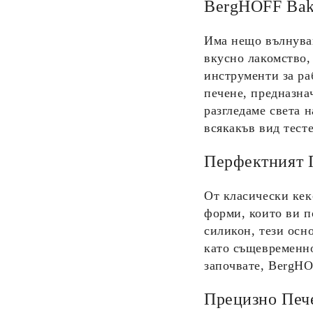
BergHOFF Bak
Има нещо вълнуващ
вкусно лакомство,
инструменти за ра
печене, предназна
разгледаме света 
всякакъв вид тесте
Перфектният 
От класически кек
форми, които ви п
силикон, тези осн
като същевременно
започвате,
BergHO
Прецизно Печ