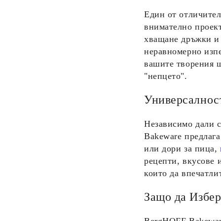
Един от отличите
внимателно проект
хващане дръжки и 
неравномерно изпе
вашите творения ще
"непцето".
Универсалност
Независимо дали с
Bakeware
предлага
или дори за пица,
рецепти, вкусове 
които да впечатли
Защо да Избе