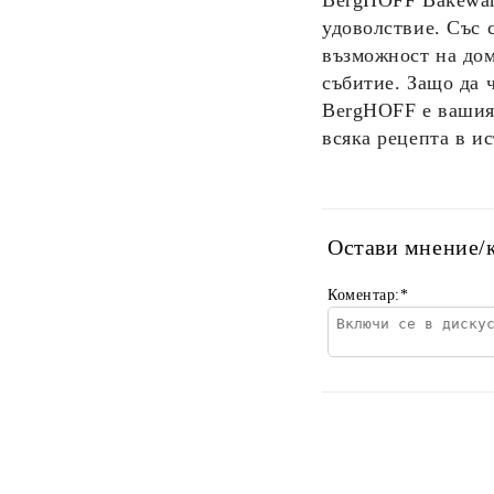
BergHOFF Bakewa
удоволствие. Със 
възможност на дом
събитие. Защо да 
BergHOFF
е вашия
всяка рецепта в и
Остави мнение/
Коментар:
*