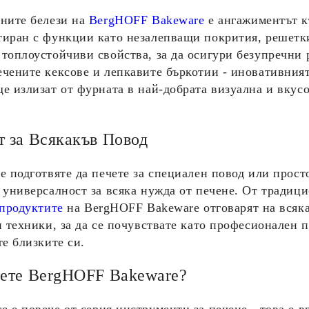
лните белези на
BergHOFF Bakeware
е ангажиментът к
иран с функции като незалепващи покрития, решетки 
топлоустойчиви свойства, за да осигури безупречни р
чените кексове и лепкавите бъркотии - иновативния
 излизат от фурната в най-добрата визуална и вкусов
 за Всякакъв Повод
е подготвяте да печете за специален повод или прост
 универсалност за всяка нужда от печене. От традиц
продуктите
на
BergHOFF Bakeware
отговарят на всяк
и техники, за да се почувствате като професионален п
те близките си.
рете BergHOFF Bakeware?