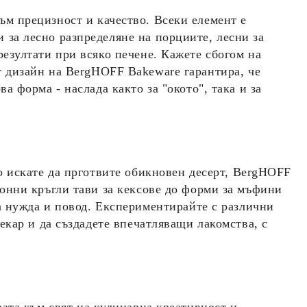
ъм прецизност и качество. Всеки елемент е
за лесно разпределяне на порциите, лесни за
езултати при всяко печене. Кажете сбогом на
т дизайн на
BergHOFF Bakeware
гарантира, че
а форма - наслада както за "окото", така и за
о искате да прготвите обикновен десерт,
BergHOFF
ионни кръгли тави за кексове до форми за мъфини
а нужда и повод. Експериментирайте с различни
екар и да създадете впечатляващи лакомства, с