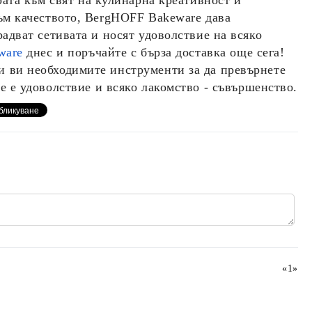
рата към свят на кулинарна креативност и
ъм качеството,
BergHOFF Bakeware
дава
адват сетивата и носят удоволствие на всяко
ware
днес и поръчайте с бърза доставка още сега!
и ви необходимите инструменти за да превърнете
не е удоволствие и всяко лакомство - съвършенство.
«
1
»