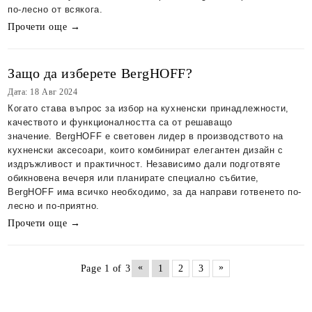
по-лесно от всякога.
Прочети още →
Защо да изберете BergHOFF?
Дата: 18 Авг 2024
Когато става въпрос за избор на кухненски принадлежности,
качеството и функционалността са от решаващо
значение.
BergHOFF
е световен лидер в производството на
кухненски аксесоари, които комбинират елегантен дизайн с
издръжливост и практичност. Независимо дали подготвяте
обикновена вечеря или планирате специално събитие,
BergHOFF има всичко необходимо, за да направи готвенето по-
лесно и по-приятно.
Прочети още →
«
»
Page 1 of 3
1
2
3