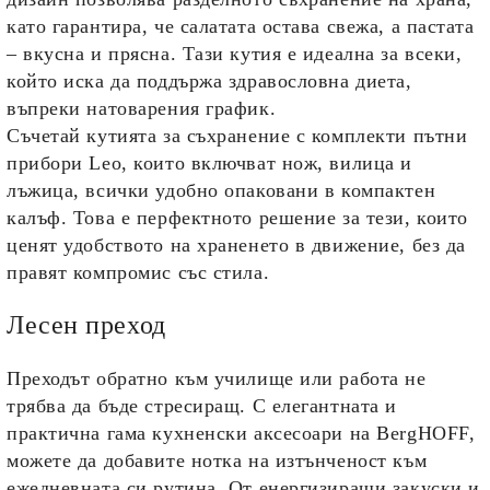
като гарантира, че салатата остава свежа, а пастата
– вкусна и прясна. Тази кутия е идеална за всеки,
който иска да поддържа здравословна диета,
въпреки натоварения график.
Съчетай кутията за съхранение с комплекти пътни
прибори Leo, които включват нож, вилица и
лъжица, всички удобно опаковани в компактен
калъф. Това е перфектното решение за тези, които
ценят удобството на храненето в движение, без да
правят компромис със стила.
Лесен преход
Преходът обратно към училище или работа не
трябва да бъде стресиращ. С елегантната и
практична гама кухненски аксесоари на BergHOFF,
можете да добавите нотка на изтънченост към
ежедневната си рутина. От енергизиращи закуски и