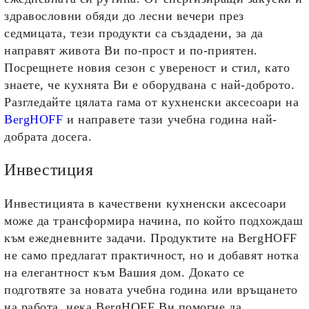
здравословни обяди до лесни вечери през
седмицата, тези продукти са създадени, за да
направят живота Ви по-прост и по-приятен.
Посрещнете новия сезон с увереност и стил, като
знаете, че кухнята Ви е оборудвана с най-доброто.
Разгледайте цялата гама от кухненски аксесоари на
BergHOFF
и направете тази учебна година най-
добрата досега.
Инвестиция
Инвестицията в качествени кухненски аксесоари
може да трансформира начина, по който подхождаш
към ежедневните задачи. Продуктите на BergHOFF
не само предлагат практичност, но и добавят нотка
на елегантност към Вашия дом. Докато се
подготвяте за новата учебна година или връщането
на работа, нека BergHOFF Ви помогне да