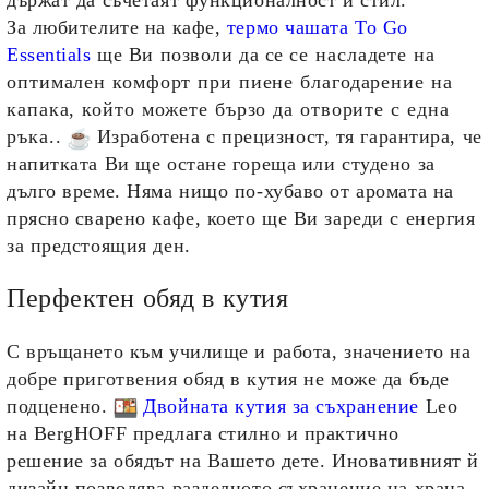
държат да съчетаят функционалност и стил.
За любителите на кафе,
термо чашата To Go
Essentials
ще Ви позволи да се
се насладете на
оптимален комфорт при пиене благодарение на
капака, който можете бързо да отворите с една
ръка.
.
Изработена с прецизност, тя гарантира, че
напитката Ви ще остане гореща или студено за
дълго време. Няма нищо по-хубаво от аромата на
прясно сварено кафе, което ще Ви зареди с енергия
за предстоящия ден.
Перфектен обяд в кутия
С връщането към училище и работа, значението на
добре приготвения обяд в кутия не може да бъде
подценено.
Двойната кутия за съхранение
Leo
на BergHOFF предлага стилно и практично
решение за обядът на Вашето дете. Иновативният й
дизайн позволява разделното съхранение на храна,