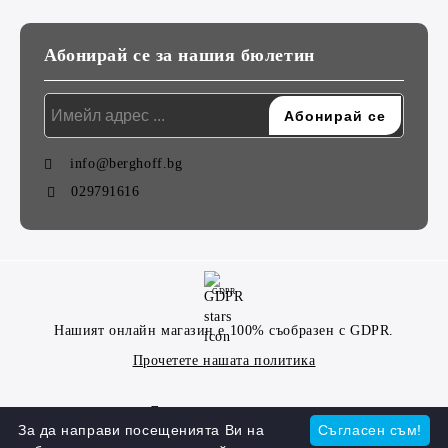
Абонирай се за нашия бюлетин
info@berghoff.bg
029791616
GDPR
Нашият онлайн магазин е 100% съобразен с GDPR.
Прочетете нашата политика
Моите лични данни
За да направи посещенията Ви на
Съгласен съм!