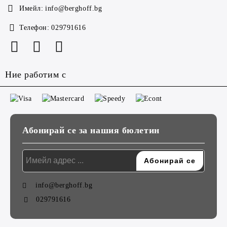
Имейл:
info@berghoff.bg
Телефон:
029791616
Ние работим с
Абонирай се за нашия бюлетин
info@berghoff.bg
029791616