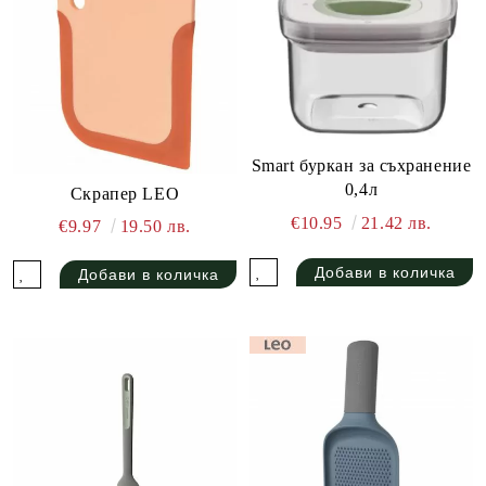
Клийн ЕООД
Info@berghoff.bg
029791616
София; бул. Цариградско шосе 425
Smart буркан за съхранение
0,4л
Скрапер LEO
€10.95
21.42 лв.
€9.97
19.50 лв.