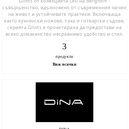
Glints от колекцията Leo на Berghoff -
съвършенство, вдъхновено от съвременния начин
на живот и устойчивите практики. Включваща
както кухненски ножове, така и готварски съдове,
серията Glints е проектирана да предостави на
всяко домакинство несравнимо удобство и стил.
3
продукти
Виж всички