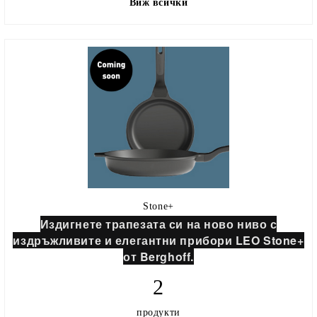
Виж всички
Stone+
Издигнете трапезата си на ново ниво с
издръжливите и елегантни прибори LEO Stone+
от Berghoff.
2
продукти