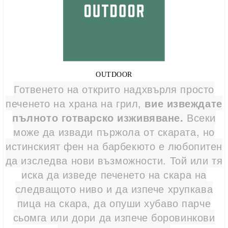
OUTDOOR
Готвенето на открито надхвърля просто
печенето на храна на грил,
вие извеждате
пълното готварско изживяване.
Всеки
може да извади пържола от скарата, но
истинският фен на барбекюто е любопитен
да изследва нови възможности.
Той или тя
иска да изведе печенето на скара на
следващото ниво и да изпече хрупкава
пица на скара, да опуши хубаво парче
сьомга или дори да изпече боровинкови