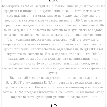
DINA
Колекцията DiNA от BergHOFF е въплъщение на дългогодишната
традиция и иновации в кухненския дизайн, като съчетава три
десетилетия опит в създаването на кухненско оборудване с
неуморната стремеж към усъвършенстване. DiNA не е просто
поредица от тенджери и тигани; тя е истинска същност на ДНК-
то на BergHOFF в областта на готвенето и кухненските съдове,
отразявайки ангажимента на марката към високи постижения.
Тази колекция представлява шедьовър, който е резултат от
непрекъснати усилия за иновации и стремеж към съвършенство,
демонстрирайки непоколебимата отдаденост на BergHOFF към
изкуството на готвенето. Всяко изделие от колекцията DiNA е
създадено, за да обогати кулинарните изживявания, като
предлага не само функционалност и издръжливост, но и
елегантен дизайн, който се вписва идеално във всяка съвременна
кухня.
Възползвайте се от наследството и иновативния дух на
BergHOFF с колекцията DiNA и превърнете всеки кулинарен
процес в изкуство. Независимо дали сте начинаещ или опитен
готвач, DiNA предлага инструментите, които ще ви помогнат да
изведете вашите кулинарни умения на следващото ниво.
12