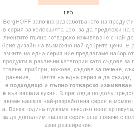
LEO
BergHOFF започна разработването на продукти
в серия за колекцията Leo, за да предложи на к
лиентите пълно готварско изживяване с най-до
брия дизайн на възможно най-добрите цени.
В р
амките на една серия ние предлагаме набор от
продукти в различни категории като съдове за г
отвене, прибори, ножове, съдове за печене, съх
ранение, …
Целта на една серия е да създад
е
подходящо и пълно готварско изживяван
във вашата кухня.
В прегледа по-долу предст
е
авяме нашата най-разработена серия в момент
а.
Всяка година пускаме няколко нови артикула,
за да допълним нашата серия още повече с пол
езни разширения.