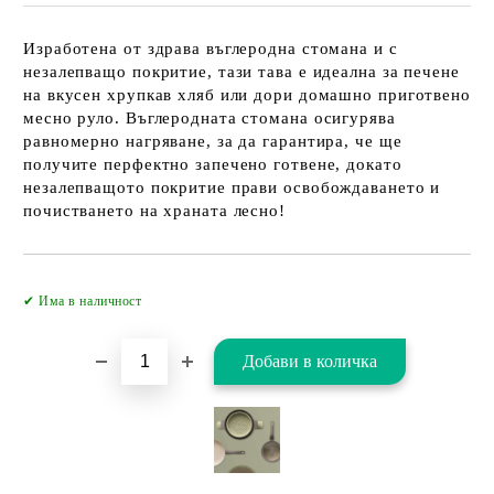
Изработена от здрава въглеродна стомана и с
незалепващо покритие, тази тава е идеална за печене
на вкусен хрупкав хляб или дори домашно приготвено
месно руло. Въглеродната стомана осигурява
равномерно нагряване, за да гарантира, че ще
получите перфектно запечено готвене, докато
незалепващото покритие прави освобождаването и
почистването на храната лесно!
Добави в желани
✔ Има в наличност