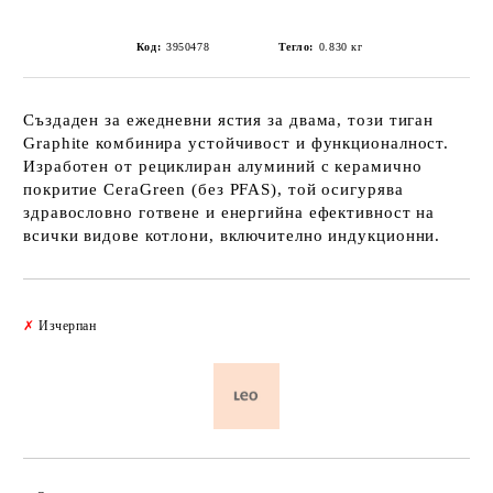
Код:
3950478
Тегло:
0.830
кг
Създаден за ежедневни ястия за двама, този тиган
Graphite комбинира устойчивост и функционалност.
Изработен от рециклиран алуминий с керамично
покритие CeraGreen (без PFAS), той осигурява
здравословно готвене и енергийна ефективност на
всички видове котлони, включително индукционни.
Добави в желани
✗
Изчерпан