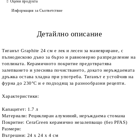
Оцени продукта
Информация за Съответствие
Детайлно описание
Тиганът Graphite 24 см е лек и лесен за маневриране, с
пълнодисково дъно за бързо и равномерно разпределение на
топлината. Керамичното покритие предотвратява
залепването и улеснява почистването, докато неръждаемата
дръжка остава хладна при употреба. Тиганът е устойчив на
фурна до 230°C и е подходящ за разнообразни рецепти.
Характеристики:
Капацитет: 1.7 л
Материали: Рециклиран алуминий, неръждаема стомана
Покритие: CeraGreen керамично незалепващо (без PFAS)
Размери:
Вътрешни: 24 x 24 x 4 см