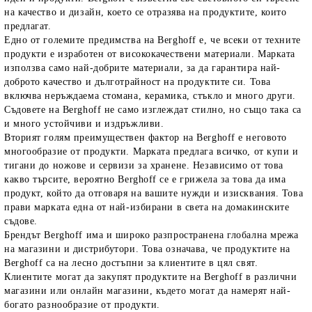
на качество и дизайн, което се отразява на продуктите, които
предлагат.
Едно от големите предимства на Berghoff е, че всеки от техните
продукти е изработен от висококачествени материали. Марката
използва само най-добрите материали, за да гарантира най-
доброто качество и дълготрайност на продуктите си. Това
включва неръждаема стомана, керамика, стъкло и много други.
Съдовете на Berghoff не само изглеждат стилно, но също така са
и много устойчиви и издръжливи.
Вторият голям преимуществен фактор на Berghoff е неговото
многообразие от продукти. Марката предлага всичко, от купи и
тигани до ножове и сервизи за хранене. Независимо от това
какво търсите, вероятно Berghoff се е грижела за това да има
продукт, който да отговаря на вашите нужди и изисквания. Това
прави марката една от най-избирани в света на домакинските
съдове.
Брендът Berghoff има и широко разпространена глобална мрежа
на магазини и дистрибутори. Това означава, че продуктите на
Berghoff са на лесно достъпни за клиентите в цял свят.
Клиентите могат да закупят продуктите на Berghoff в различни
магазини или онлайн магазини, където могат да намерят най-
богато разнообразие от продукти.