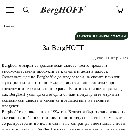
Начало
Вижте всички статии
За BergHOFF
Дата: 09 Апр 2023
Berghoff е марка за домакински съдове, която предлага
висококачествени продукти за кухнята и дома в цялост.
Основната цел на Berghoff е да предостави на своите клиенти
функционални и стилни съдове, които да им помогнат при
готвенето и сервирането на храна. В тази статия ще се разгледа
как Berghoff успя да стане една от най-популярните марки за
домакински съдове и какви са предимствата на техните
продукти.
Berghoff е основана през 1994 г. в Белгия и бързо стана известна
със своите най-нови и иновативни продукти. Оттогава марката
се разпространи по целия свят и не спират да впечатлява с нови
идеи и продукти. Berghoff е известна със световното си търсене