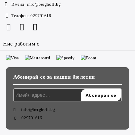
Имейл:
info@berghoff.bg
Телефон:
029791616
Ние работим с
Абонирай се за нашия бюлетин
info@berghoff.bg
029791616