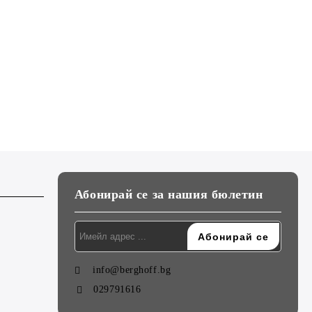
Абонирай се за нашия бюлетин
info@berghoff.bg
029791616