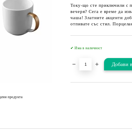
Току-що сте приключили с п
вечеря? Сега е време да из
чаша! Златните акценти доб
отпивате със стил. Порцела
✔ Има в наличност
цени продукта