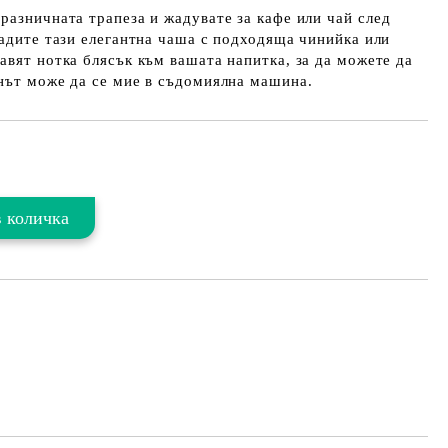
разничната трапеза и жадувате за кафе или чай след
вадите тази елегантна чаша с подходяща чинийка или
авят нотка блясък към вашата напитка, за да можете да
нът може да се мие в съдомиялна машина.
Добави в желани