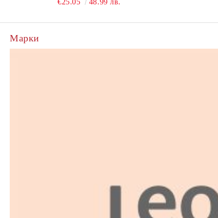
€25.05
48.99 лв.
Марки