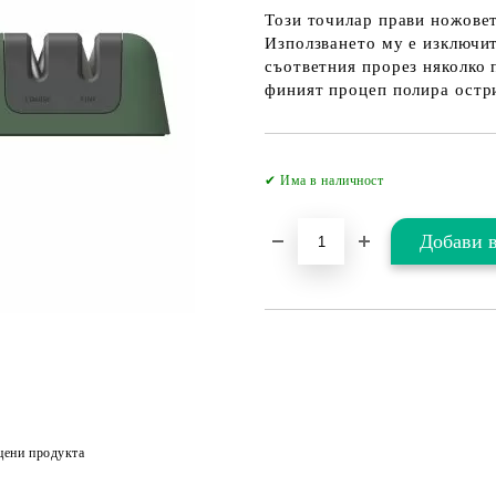
Този точилар прави ножовет
Използването му е изключит
съответния прорез няколко 
финият процеп полира остр
✔ Има в наличност
цени продукта