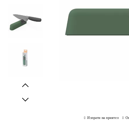
Prev
Next
Изпрати на приятел
О