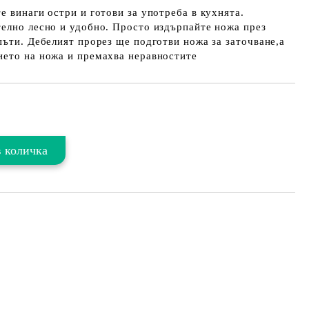
е винаги остри и готови за употреба в кухнята.
елно лесно и удобно. Просто издърпайте ножа през
пъти. Дебелият прорез ще подготви ножа за заточване,а
ието на ножа и премахва неравностите
Добави в желани