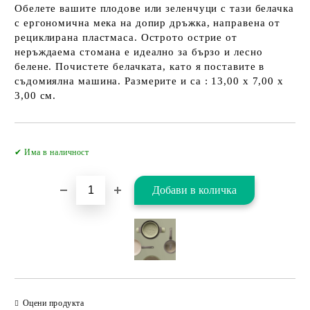
Обелете вашите плодове или зеленчуци с тази белачка
с ергономична мека на допир дръжка, направена от
рециклирана пластмаса. Острото острие от
неръждаема стомана е идеално за бързо и лесно
белене. Почистете белачката, като я поставите в
съдомиялна машина. Размерите и са : 13,00 х 7,00 х
3,00 см.
Добави в желани
✔ Има в наличност
Оцени продукта