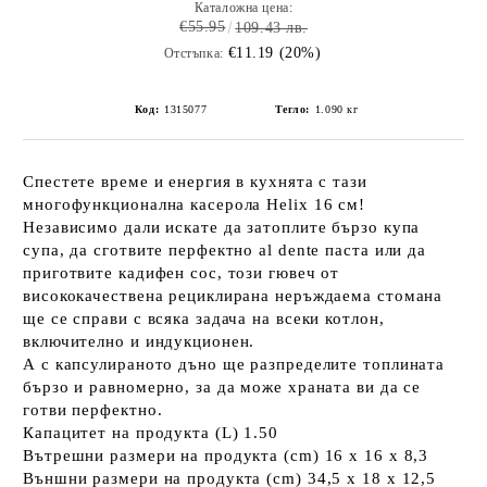
Каталожна цена:
€55.95
109.43 лв.
€11.19 (20%)
Отстъпка:
Код:
1315077
Тегло:
1.090
кг
Спестете време и енергия в кухнята с тази
многофункционална касерола Helix 16 см!
Независимо дали искате да затоплите бързо купа
супа, да сготвите перфектно al dente паста или да
приготвите кадифен сос, този гювеч от
висококачествена рециклирана неръждаема стомана
ще се справи с всяка задача на всеки котлон,
включително и индукционен.
А с капсулираното дъно ще разпределите топлината
бързо и равномерно, за да може храната ви да се
готви перфектно.
Капацитет на продукта (L) 1.50
Вътрешни размери на продукта (cm) 16 x 16 x 8,3
Външни размери на продукта (cm) 34,5 x 18 x 12,5