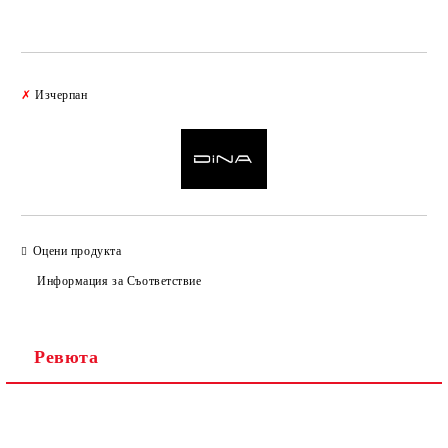
Добави в желани
✗
Изчерпан
Оцени продукта
Информация за Съответствие
Ревюта