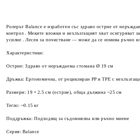
Ролерът Balance е изработен със здраво острие от неръжда
контрол . Меките вложки и нехлъзгащият хват осигуряват защ
усилие . Лесен за почистване — може да се измива ръчно 
Характеристики:
Острие: Здраво от неръждаема стомана Ø 19 см
Дръжка: Ергономична, от рециклиран PP и TPE с нехлъзгащ
Размери: 19 × 2.5 см (острие), обща дължина ~25 см
Тегло: ~0.15 кг
Поддръжка: Подходящ за съдомиялна или ръчно миене
Серия: Balance