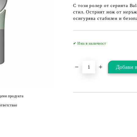
С този ролер от серията Ba
стил. Острият нож от неръ
осигурява стабилен и безопа
✔ Има в наличност
цени продукта
тветствие