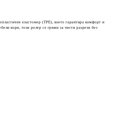
опластичен еластомер (TPE), което гарантира комфорт и
ебели кори, този ролер се грижи за чисти разрези без