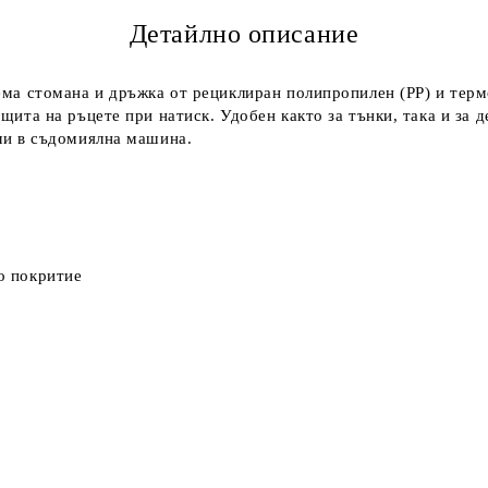
Детайлно описание
ема стомана и дръжка от рециклиран полипропилен (PP) и терм
ита на ръцете при натиск. Удобен както за тънки, така и за д
или в съдомиялна машина.
о покритие