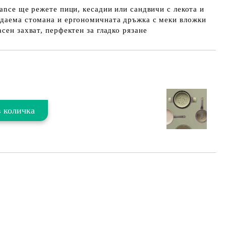
lance ще режете пици, кесадии или сандвичи с лекота и
ждаема стомана и ергономичната дръжка с меки вложки
сен захват, перфектен за гладко рязане
Добави в желани