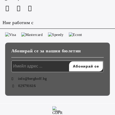
Ние работим с
Абонирай се за нашия бюлетин
info@berghoff.bg
029791616
GDPR