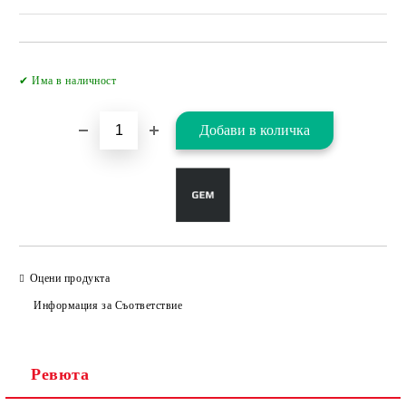
Добави в желани
✔ Има в наличност
Оцени продукта
Информация за Съответствие
Ревюта