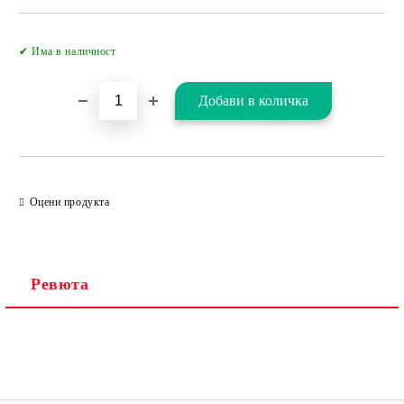
Добави в желани
✔ Има в наличност
Оцени продукта
Ревюта