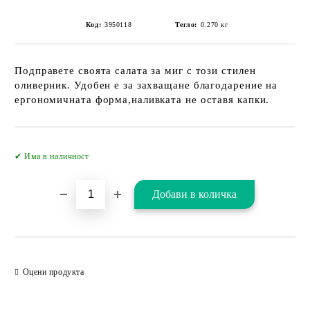
Код:
3950118
Тегло:
0.270
кг
Подправете своята салата за миг с този стилен
оливерник. Удобен е за захващане благодарение на
ергономичната форма,наливката не оставя капки.
Добави в желани
✔ Има в наличност
Оцени продукта