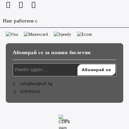
Ние работим с
Абонирай се за нашия бюлетин
info@berghoff.bg
029791616
GDPR