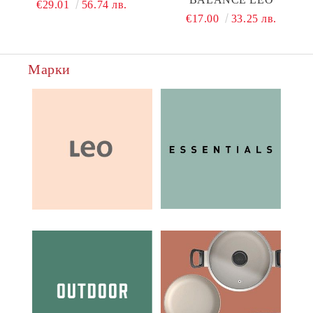
€29.01
56.74 лв.
€17.00
33.25 лв.
Марки