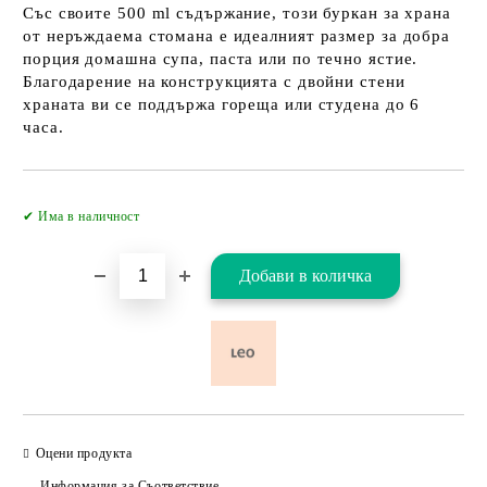
Със своите 500 ml съдържание, този буркан за храна
от неръждаема стомана е идеалният размер за добра
порция домашна супа, паста или по течно ястие.
Благодарение на конструкцията с двойни стени
храната ви се поддържа гореща или студена до 6
часа.
Добави в желани
✔ Има в наличност
Оцени продукта
Информация за Съответствие