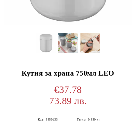
Кутия за храна 750мл LEO
€37.78
73.89 лв.
Код:
3950133
Тегло:
0.330
кг