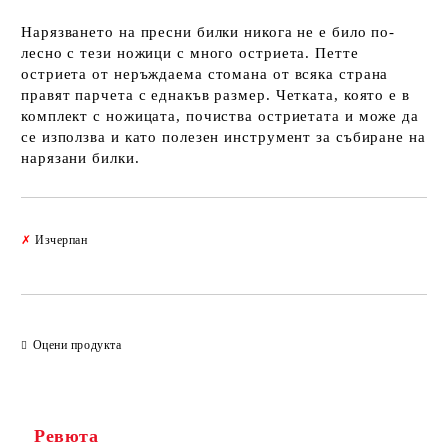
Нарязването на пресни билки никога не е било по-
лесно с тези ножици с много остриета. Петте
остриета от неръждаема стомана от всяка страна
правят парчета с еднакъв размер. Четката, която е в
комплект с ножицата, почиства остриетата и може да
се използва и като полезен инструмент за събиране на
нарязани билки.
Добави в желани
✗
Изчерпан
Оцени продукта
Ревюта