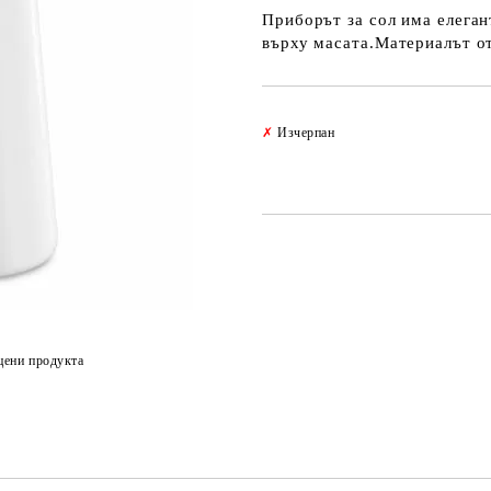
Приборът за сол има елеган
върху масата.Материалът от
✗
Изчерпан
цени продукта