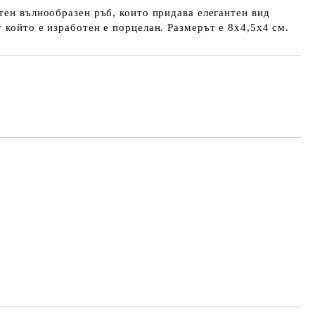
тен вълнообразен ръб, които придава елегантен вид
 който е изработен е порцелан. Размерът е 8х4,5х4 см.
Добави в желани