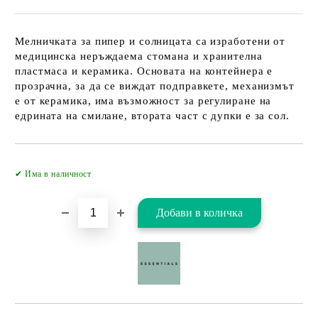
Мелничката за пипер и солницата са изработени от
медицинска неръждаема стомана и хранителна
пластмаса и керамика. Основата на контейнера е
прозрачна, за да се виждат подправкете, механизмът
е от керамика, има възможност за регулиране на
едрината на смилане, втората част с дупки е за сол.
Добави в желани
✔ Има в наличност