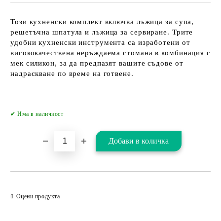
Този кухненски комплект включва лъжица за супа,
решетъчна шпатула и лъжица за сервиране. Трите
удобни кухненски инструмента са изработени от
висококачествена неръждаема стомана в комбинация с
мек силикон, за да предпазят вашите съдове от
надраскване по време на готвене.
Добави в желани
✔ Има в наличност
Оцени продукта