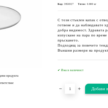
Код:
3950327
Тегло:
0.800
кг
С този стъклен капак с отв
готвене и да наблюдавате х
добра видимост. Здравата 
изпускане на пара по време
пръскането.
Подходящ за повечето тенд
Външни размери на продукта
✔ Има в наличност
цени продукта
тветствие