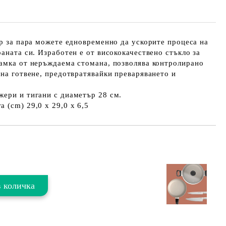
ор за пара можете едновременно да ускорите процеса на
раната си. Изработен е от висококачествено стъкло за
рамка от неръждаема стомана, позволява контролирано
 на готвене, предотвратявайки преваряването и
жери и тигани с диаметър 28 см.
 (cm) 29,0 х 29,0 х 6,5
Добави в желани