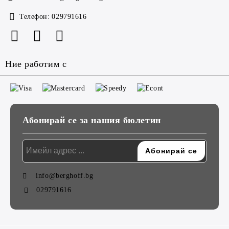
Телефон:
029791616
Ние работим с
Абонирай се за нашия бюлетин
info@berghoff.bg
029791616