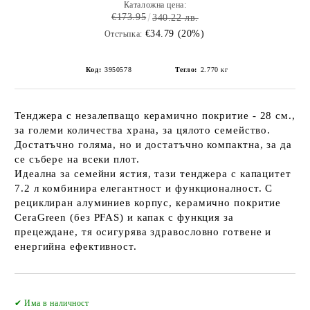
Каталожна цена:
€173.95
340.22 лв.
€34.79 (20%)
Отстъпка:
Код:
3950578
Тегло:
2.770
кг
Тенджера с незалепващо керамично покритие - 28 см.,
за големи количества храна, за цялото семейство.
Достатъчно голяма, но и достатъчно компактна, за да
се събере на всеки плот.
Идеална за семейни ястия, тази тенджера с капацитет
7.2 л комбинира елегантност и функционалност. С
рециклиран алуминиев корпус, керамично покритие
CeraGreen (без PFAS) и капак с функция за
прецеждане, тя осигурява здравословно готвене и
енергийна ефективност.
Добави в желани
✔ Има в наличност