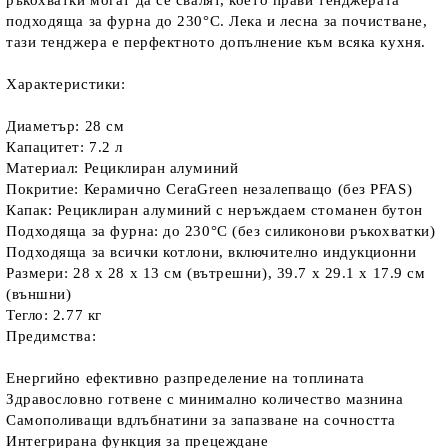
ръкохватки могат да се свалят, което прави тенджерата
подходяща за фурна до 230°C. Лека и лесна за почистване,
тази тенджера е перфектното допълнение към всяка кухня.
Характеристики:
Диаметър: 28 см
Капацитет: 7.2 л
Материал: Рециклиран алуминий
Покритие: Керамично CeraGreen незалепващо (без PFAS)
Капак: Рециклиран алуминий с неръждаем стоманен бутон
Подходяща за фурна: до 230°C (без силиконови ръкохватки)
Подходяща за всички котлони, включително индукционни
Размери: 28 x 28 x 13 см (вътрешни), 39.7 x 29.1 x 17.9 см
(външни)
Тегло: 2.77 кг
Предимства:
Енергийно ефективно разпределение на топлината
Здравословно готвене с минимално количество мазнина
Самополиващи вдлъбнатини за запазване на сочността
Интегрирана функция за прецеждане