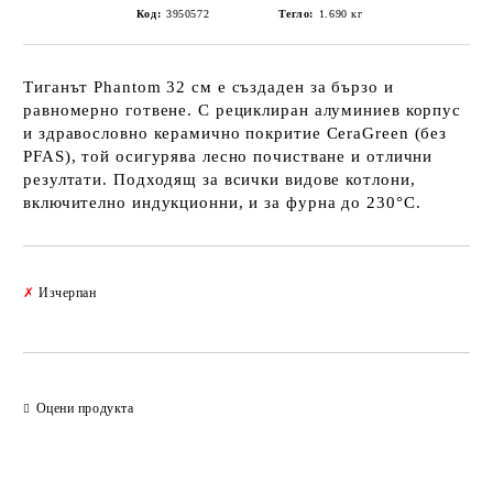
Код:
3950572
Тегло:
1.690
кг
Тиганът Phantom 32 см е създаден за бързо и
равномерно готвене. С рециклиран алуминиев корпус
и здравословно керамично покритие CeraGreen (без
PFAS), той осигурява лесно почистване и отлични
резултати. Подходящ за всички видове котлони,
включително индукционни, и за фурна до 230°C.
Добави в желани
✗
Изчерпан
Оцени продукта