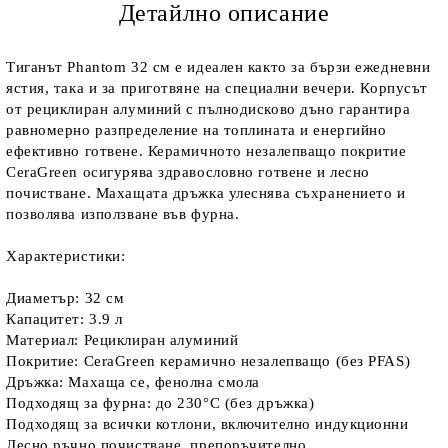
Детайлно описание
Тиганът Phantom 32 см е идеален както за бързи ежедневни
ястия, така и за приготвяне на специални вечери. Корпусът
от рециклиран алуминий с пълнодисково дъно гарантира
равномерно разпределение на топлината и енергийно
ефективно готвене. Керамичното незалепващо покритие
CeraGreen осигурява здравословно готвене и лесно
почистване. Махащата дръжка улеснява съхранението и
позволява използване във фурна.
Характеристики:
Диаметър: 32 см
Капацитет: 3.9 л
Материал: Рециклиран алуминий
Покритие: CeraGreen керамично незалепващо (без PFAS)
Дръжка: Махаща се, фенолна смола
Подходящ за фурна: до 230°C (без дръжка)
Подходящ за всички котлони, включително индукционни
Лесно ръчно почистване, препоръчително