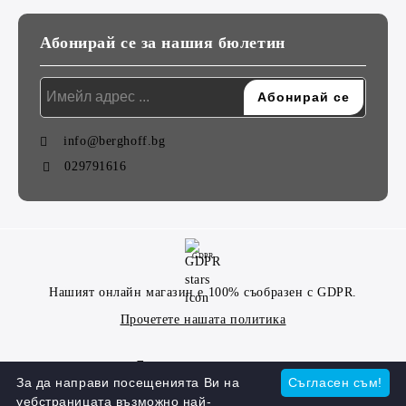
Абонирай се за нашия бюлетин
info@berghoff.bg
029791616
GDPR
Нашият онлайн магазин е 100% съобразен с GDPR.
Прочетете нашата политика
Моите лични данни
За да направи посещенията Ви на
Съгласен съм!
уебстраницата възможно най-