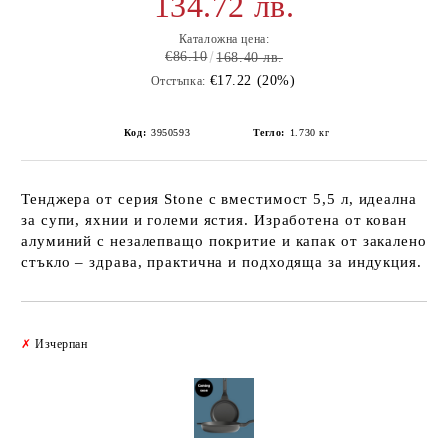
134.72 лв.
Каталожна цена:
€86.10
168.40 лв.
€17.22 (20%)
Отстъпка:
Код:
3950593
Тегло:
1.730
кг
Тенджера от серия Stone с вместимост 5,5 л, идеална
за супи, яхнии и големи ястия. Изработена от кован
алуминий с незалепващо покритие и капак от закалено
стъкло – здрава, практична и подходяща за индукция.
Добави в желани
✗
Изчерпан