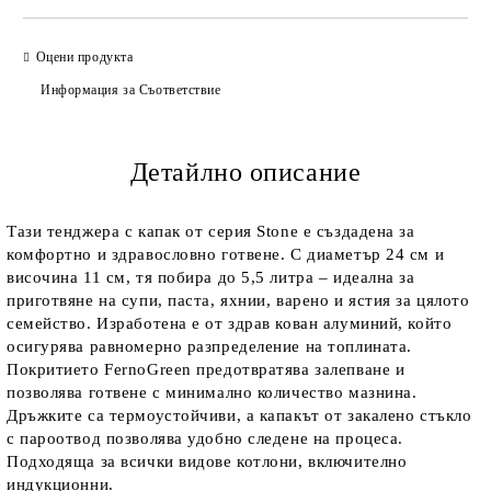
Оцени продукта
Информация за Съответствие
Детайлно описание
Тази тенджера с капак от серия Stone е създадена за
комфортно и здравословно готвене. С диаметър 24 см и
височина 11 см, тя побира до 5,5 литра – идеална за
приготвяне на супи, паста, яхнии, варено и ястия за цялото
семейство. Изработена е от здрав кован алуминий, който
осигурява равномерно разпределение на топлината.
Покритието FernoGreen предотвратява залепване и
позволява готвене с минимално количество мазнина.
Дръжките са термоустойчиви, а капакът от закалено стъкло
с пароотвод позволява удобно следене на процеса.
Подходяща за всички видове котлони, включително
индукционни.