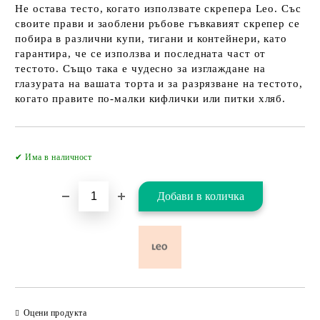
Не остава тесто, когато използвате скрепера Leo. Със
своите прави и заоблени ръбове гъвкавият скрепер се
побира в различни купи, тигани и контейнери, като
гарантира, че се използва и последната част от
тестото. Също така е чудесно за изглаждане на
глазурата на вашата торта и за разрязване на тестото,
когато правите по-малки кифлички или питки хляб.
Добави в желани
✔ Има в наличност
Оцени продукта