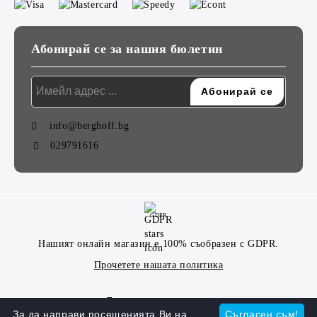
Абонирай се за нашия бюлетин
info@berghoff.bg
029791616
GDPR
Нашият онлайн магазин е 100% съобразен с GDPR.
Прочетете нашата политика
Моите лични данни
За да направи посещенията Ви на
Съгласен съм!