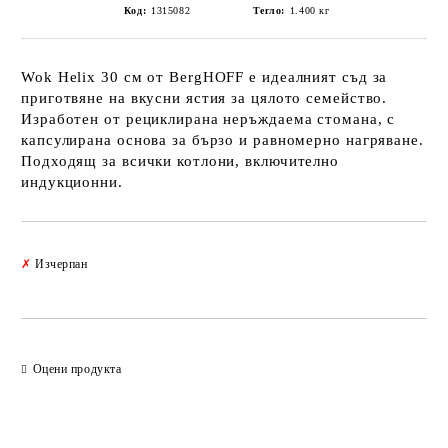
Код:
1315082
Тегло:
1.400
кг
Wok Helix 30 см от BergHOFF е идеалният съд за
приготвяне на вкусни ястия за цялото семейство.
Изработен от рециклирана неръждаема стомана, с
капсулирана основа за бързо и равномерно нагряване.
Подходящ за всички котлони, включително
индукционни.
Добави в желани
✗
Изчерпан
Оцени продукта