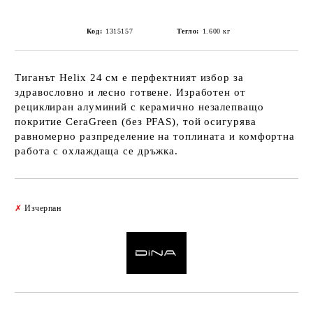
Код:
1315157
Тегло:
1.600
кг
Тиганът Helix 24 см е перфектният избор за
здравословно и лесно готвене. Изработен от
рециклиран алуминий с керамично незалепващо
покритие CeraGreen (без PFAS), той осигурява
равномерно разпределение на топлината и комфортна
работа с охлаждаща се дръжка.
Добави в желани
✗
Изчерпан