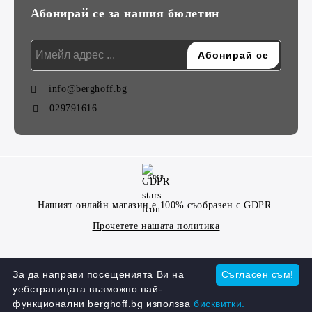
Абонирай се за нашия бюлетин
info@berghoff.bg
029791616
GDPR
Нашият онлайн магазин е 100% съобразен с GDPR.
Прочетете нашата политика
Моите лични данни
За да направи посещенията Ви на
Съгласен съм!
уебстраницата възможно най-
функционални berghoff.bg използва
бисквитки.
Онлайн магазин от SELITON