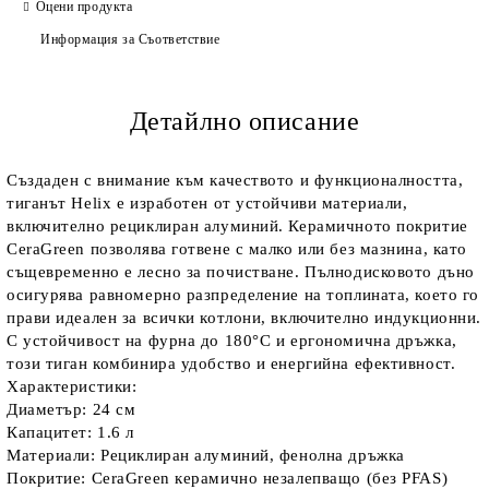
Оцени продукта
Информация за Съответствие
Детайлно описание
Създаден с внимание към качеството и функционалността,
тиганът Helix е изработен от устойчиви материали,
включително рециклиран алуминий. Керамичното покритие
CeraGreen позволява готвене с малко или без мазнина, като
същевременно е лесно за почистване. Пълнодисковото дъно
осигурява равномерно разпределение на топлината, което го
прави идеален за всички котлони, включително индукционни.
С устойчивост на фурна до 180°C и ергономична дръжка,
този тиган комбинира удобство и енергийна ефективност.
Характеристики:
Диаметър: 24 см
Капацитет: 1.6 л
Материали: Рециклиран алуминий, фенолна дръжка
Покритие: CeraGreen керамично незалепващо (без PFAS)