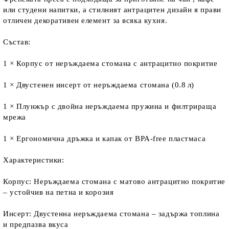
или студени напитки, а стилният антрацитен дизайн я прави
отличен декоративен елемент за всяка кухня.
Състав:
1 × Корпус от неръждаема стомана с антрацитно покритие
1 × Двустенен инсер­т от неръждаема стомана (0.8 л)
1 × Плунжър с двойна неръждаема пружина и филтрираща
мрежа
1 × Ергономична дръжка и капак от BPA-free пластмаса
Характеристики:
Корпус: Неръждаема стомана с матово антрацитно покритие
– устойчив на петна и корозия
Инсер­т: Двустенна неръждаема стомана – задържа топлина
и предпазва вкуса