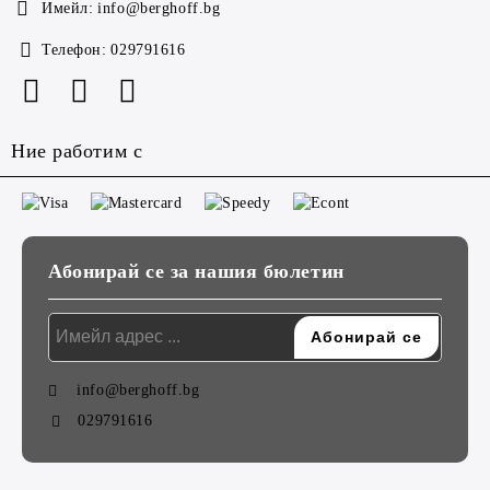
Имейл:
info@berghoff.bg
Телефон:
029791616
Ние работим с
Абонирай се за нашия бюлетин
info@berghoff.bg
029791616