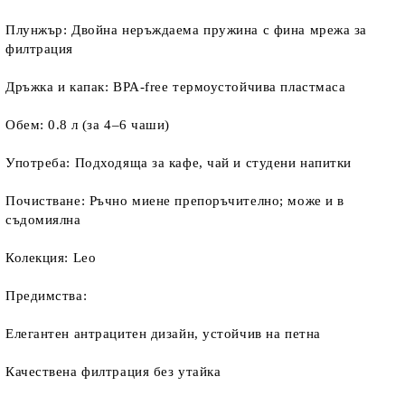
Плунжър: Двойна неръждаема пружина с фина мрежа за
филтрация
Дръжка и капак: BPA-free термоустойчива пластмаса
Обем: 0.8 л (за 4–6 чаши)
Употреба: Подходяща за кафе, чай и студени напитки
Почистване: Ръчно миене препоръчително; може и в
съдомиялна
Колекция: Leo
Предимства:
Елегантен антрацитен дизайн, устойчив на петна
Качествена филтрация без утайка