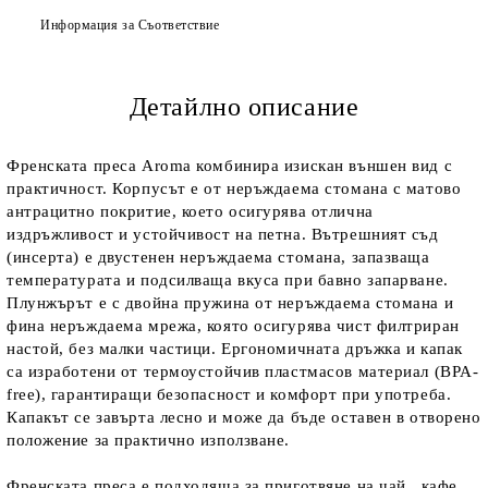
Информация за Съответствие
Детайлно описание
Френската преса Aroma комбинира изискан външен вид с
практичност. Корпусът е от неръждаема стомана с матово
антрацитно покритие, което осигурява отлична
издръжливост и устойчивост на петна. Вътрешният съд
(инсерта) е двустенен неръждаема стомана, запазваща
температурата и подсилваща вкуса при бавно запарване.
Плунжърът е с двойна пружина от неръждаема стомана и
фина неръждаема мрежа, която осигурява чист филтриран
настой, без малки частици. Ергономичната дръжка и капак
са изработени от термоустойчив пластмасов материал (BPA-
free), гарантиращи безопасност и комфорт при употреба.
Капакът се завърта лесно и може да бъде оставен в отворено
положение за практично използване.
Френската преса е подходяща за приготвяне на чай , кафе