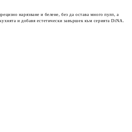
ецизно нарязване и белене, без да остава много пулп, а
 кухнята и добавя естетически завършек към серията DiNA.