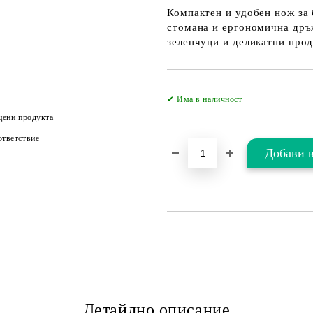
Компактен и удобен нож за 
стомана и ергономична дръж
зеленчуци и деликатни прод
✔ Има в наличност
цени продукта
тветствие
Детайлно описание