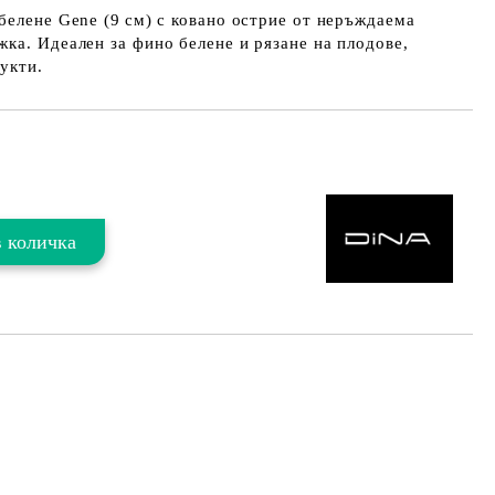
белене Gene (9 см) с ковано острие от неръждаема
ка. Идеален за фино белене и рязане на плодове,
укти.
Добави в желани