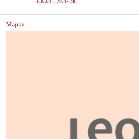
€36.03
70.47 лв.
Марки