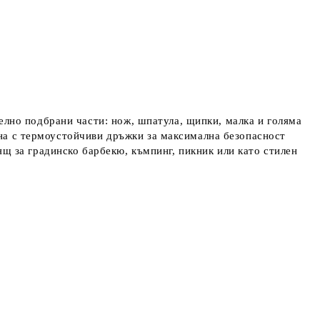
телно подбрани части: нож, шпатула, щипки, малка и голяма
ана с термоустойчиви дръжки за максимална безопасност
дящ за градинско барбекю, къмпинг, пикник или като стилен