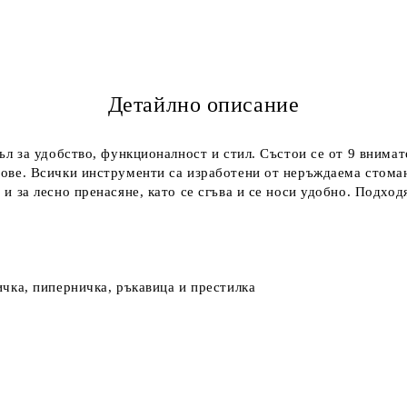
Детайлно описание
съл за удобство, функционалност и стил. Състои се от 9 внима
обове. Всички инструменти са изработени от неръждаема стом
 и за лесно пренасяне, като се сгъва и се носи удобно. Подхо
ичка, пиперничка, ръкавица и престилка