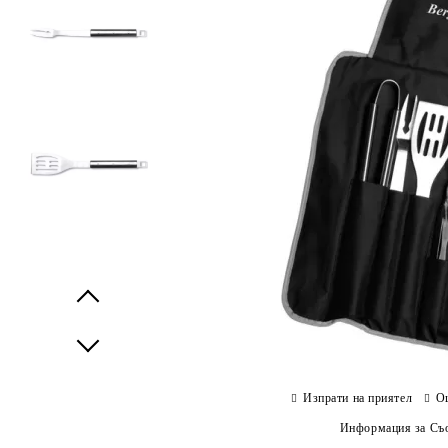
Prev
Next
Изпрати на приятел
О
Информация за Съо