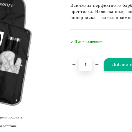
Всичко за перфектното барб
престилка. Включва нож, шп
пиперничка – идеален компл
✔ Има в наличност
цени продукта
тветствие