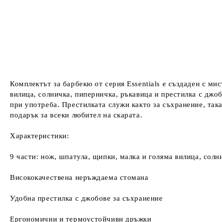
Комплектът за барбекю от серия Essentials е създаден с ми
вилица, солничка, пиперничка, ръкавица и престилка с дж
при употреба. Престилката служи както за съхранение, така
подарък за всеки любител на скарата.
Характеристики:
9 части: нож, шпатула, щипки, малка и голяма вилица, солн
Висококачествена неръждаема стомана
Удобна престилка с джобове за съхранение
Ергономични и термоустойчиви дръжки