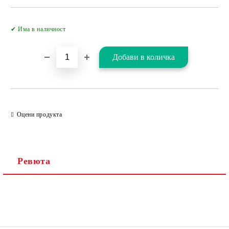
Добави в желани
✔ Има в наличност
Оцени продукта
Ревюта