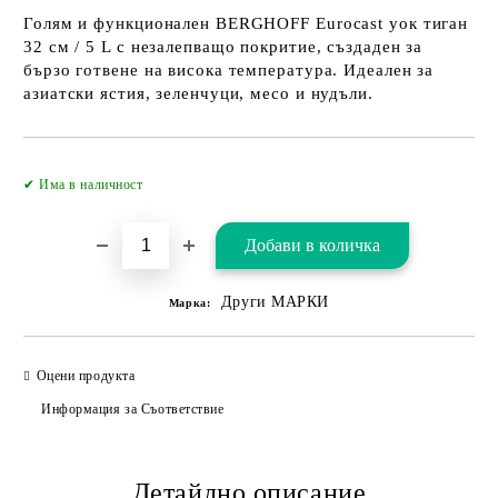
Голям и функционален BERGHOFF Eurocast уок тиган
32 см / 5 L с незалепващо покритие, създаден за
бързо готвене на висока температура. Идеален за
азиатски ястия, зеленчуци, месо и нудъли.
Добави в желани
✔ Има в наличност
Други МАРКИ
Марка:
Оцени продукта
Информация за Съответствие
Детайлно описание