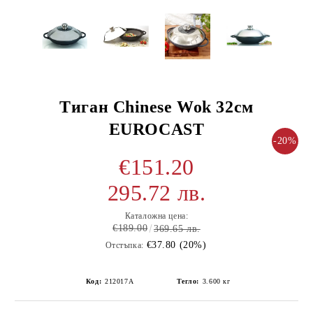
Tиган Chinese Wok 32см
EUROCAST
-20%
€151.20
295.72 лв.
Каталожна цена:
€189.00
369.65 лв.
€37.80 (20%)
Отстъпка:
Код:
212017A
Тегло:
3.600
кг