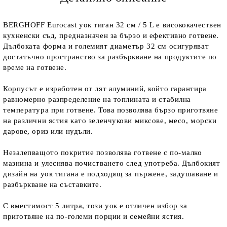
BERGHOFF Eurocast уок тиган 32 см / 5 L е висококачествен
кухненски съд, предназначен за бързо и ефективно готвене.
Дълбоката форма и големият диаметър 32 см осигуряват
достатъчно пространство за разбъркване на продуктите по
време на готвене.
Корпусът е изработен от лят алуминий, който гарантира
равномерно разпределение на топлината и стабилна
температура при готвене. Това позволява бързо приготвяне
на различни ястия като зеленчукови миксове, месо, морски
дарове, ориз или нудъли.
Незалепващото покритие позволява готвене с по-малко
мазнина и улеснява почистването след употреба. Дълбокият
дизайн на уок тигана е подходящ за пържене, задушаване и
разбъркване на съставките.
С вместимост 5 литра, този уок е отличен избор за
приготвяне на по-големи порции и семейни ястия.