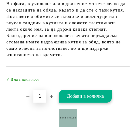
В офиса, в училище или в движение можете лесно да
се насладите на обяда, където и да сте с тази кутия.
Поставете любимите си плодове и зеленчуци или
вкусен сандвич в кутията и сложете еластичната
лента около нея, за да държи капака стегнат.
Благодарение на висококачествената неръждаема
стомана имате издръжлива кутия за обяд, която не
само е лесна за почистване, но и ще издържи
изпитанието на времето.
Добави в желани
✔ Има в наличност