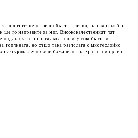
 за приготвяне на нещо бързо и лесно, или за семейно
ан ще го направите за миг. Висококачественият лят
е поддържа от основа, която осигурява бързо и
а топлината, но също така разполага с многослойно
о осигурява лесно освобождаване на храната и прави
Добави в желани