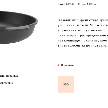
Код:
3950298
Тегло:
1.000
кг
Независимо дали става дума
угощение, в този 28 см тиг
алуминиев корпус не само с
равномерно разпределение н
незалепващо покритие, коет
тигана лесен за почистване.
✗
Изчерпан
цени продукта
тветствие