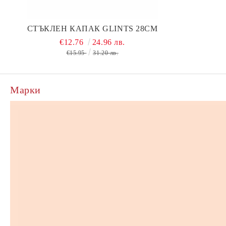
СТЪКЛЕН КАПАК GLINTS 28СМ
€12.76
24.96 лв.
€15.95
31.20 лв.
Марки