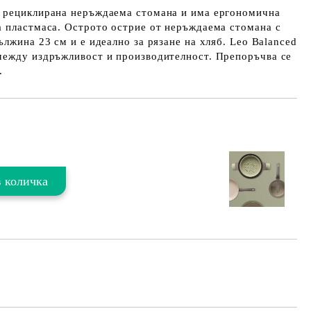
 рециклирана неръждаема стомана и има ергономична
а пластмаса. Острото острие от неръждаема стомана с
ължина 23 см и е идеално за рязане на хляб. Leo Balanced
между издръжливост и производителност. Препоръчва се
.
Добави в желани