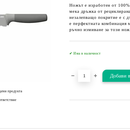
Ножът е изработен от 100%
мека дръжка от рециклиран
незалепващо покритие е с д
е перфектната комбинация 
ръчно измиване за този нож
✔ Има в наличност
цени продукта
тветствие