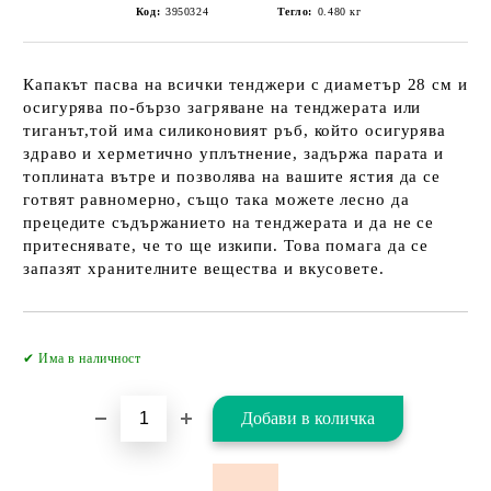
Код:
3950324
Тегло:
0.480
кг
Капакът пасва на всички тенджери с диаметър 28 см и
осигурява по-бързо загряване на тенджерата или
тиганът,той има силиконовият ръб, който осигурява
здраво и херметично уплътнение, задържа парата и
топлината вътре и позволява на вашите ястия да се
готвят равномерно, също така можете лесно да
прецедите съдържанието на тенджерата и да не се
притеснявате, че то ще изкипи. Това помага да се
запазят хранителните вещества и вкусовете.
Добави в желани
✔ Има в наличност