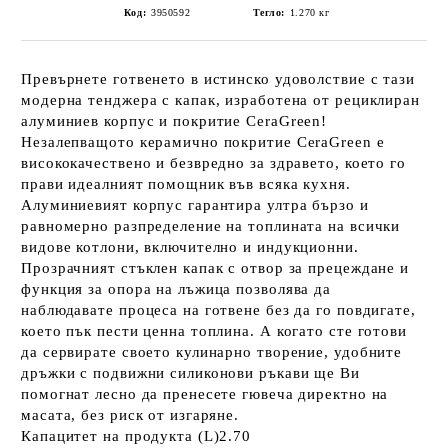
Код:
3950592
Тегло:
1.270
кг
Превърнете готвенето в истинско удоволствие с тази
модерна тенджера с капак, изработена от рециклиран
алуминиев корпус и покритие CeraGreen!
Незалепващото керамично покритие CeraGreen е
висококачествено и безвредно за здравето, което го
прави идеалният помощник във всяка кухня.
Алуминиевият корпус гарантира ултра бързо и
равномерно разпределение на топлината на всички
видове котлони, включително и индукционни.
Прозрачният стъклен капак с отвор за прецеждане и
функция за опора на лъжица позволява да
наблюдавате процеса на готвене без да го повдигате,
което пък пести ценна топлина. А когато сте готови
да сервирате своето кулинарно творение, удобните
дръжки с подвижни силиконови ръкави ще Ви
помогнат лесно да пренесете гювеча директно на
масата, без риск от изгаряне.
Капацитет на продукта (L)2.70