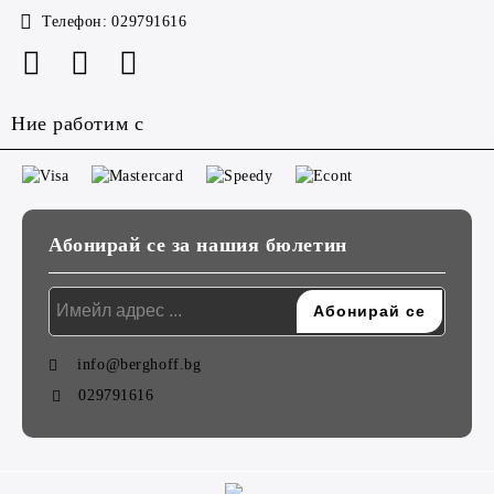
Телефон:
029791616
Ние работим с
Абонирай се за нашия бюлетин
info@berghoff.bg
029791616