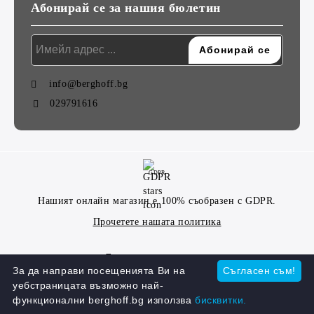
Абонирай се за нашия бюлетин
info@berghoff.bg
029791616
GDPR
Нашият онлайн магазин е 100% съобразен с GDPR.
Прочетете нашата политика
Моите лични данни
За да направи посещенията Ви на
Съгласен съм!
уебстраницата възможно най-
функционални berghoff.bg използва
бисквитки.
Онлайн магазин от SELITON