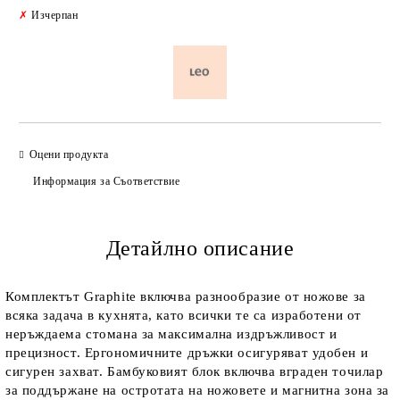
Добави в желани
✗
Изчерпан
Оцени продукта
Информация за Съответствие
Детайлно описание
Комплектът Graphite включва разнообразие от ножове за
всяка задача в кухнята, като всички те са изработени от
неръждаема стомана за максимална издръжливост и
прецизност. Ергономичните дръжки осигуряват удобен и
сигурен захват. Бамбуковият блок включва вграден точилар
за поддържане на остротата на ножовете и магнитна зона за