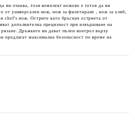
да ви очаква, този комплект ножове е готов да ви
се от универсален нож, нож за филетиране , нож за хляб,
 и chef's нож. Острите като бръснач остриета от
яват допълнителна прецизност при извършване на
и рязане. Дръжките ви дават пълен контрол върху
ви предлагат максимална безопасност по време на
Добави в желани