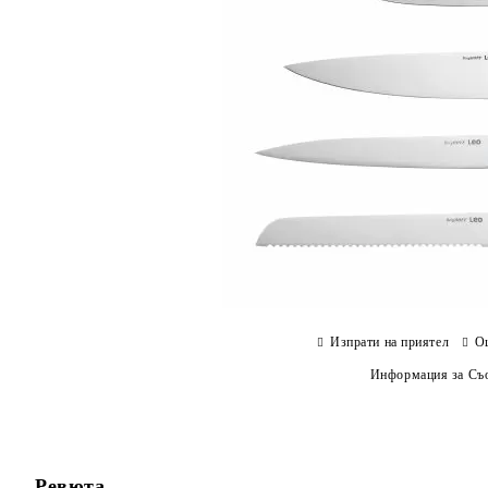
Изпрати на приятел
О
Информация за Съо
Ревюта